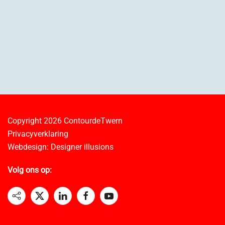
Copyright 2026
ContourdeTwern
Privacyverklaring
Webdesign:
Designer illusions
Volg ons op: